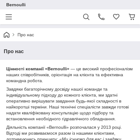
Bernoulli
Про нас
Про нас
Цінності компанії «Bernoulli»
— це високий професіоналізм
наших співробітників, орієнтація на клієнта та ефективна
командна робота.
Завдяки багаторічному досвіду нашої команди та
індивідуальному підходу до кожного клієнта, ми здатні
оперативно вирішувати завдання будь-якої складності в
найкоротші терміни. Наші технічні спеціалісти завжди готові
надати кваліфіковану консультацію щодо підбору та
встановлення необхідного гідравлічного обладнання.
Діяльність компанії «Bernoulli» розпочалася у 2013 році.
Відтоді ми розвиваємося разом із нашими клієнтами,
дотримуючись принципу:
«Ми існуємо для вас і завдяки