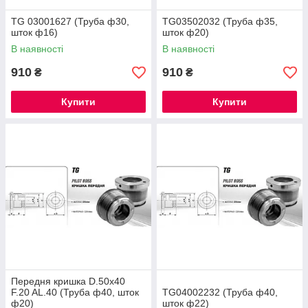
TG 03001627 (Труба ф30,
TG03502032 (Труба ф35,
шток ф16)
шток ф20)
В наявності
В наявності
910
910
₴
₴
Купити
Купити
Передня кришка D.50x40
F.20 AL.40 (Труба ф40, шток
TG04002232 (Труба ф40,
ф20)
шток ф22)