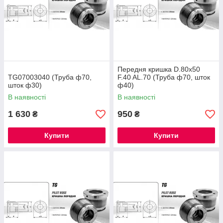
Передня кришка D.80x50
TG07003040 (Труба ф70,
F.40 AL.70 (Труба ф70, шток
шток ф30)
ф40)
В наявності
В наявності
1 630
950
₴
₴
Купити
Купити