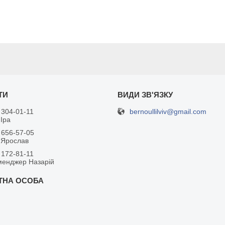
bernoullilviv@gmail.com
 304-01-11
Іра
 656-57-05
 Ярослав
 172-81-11
менджер Назарій