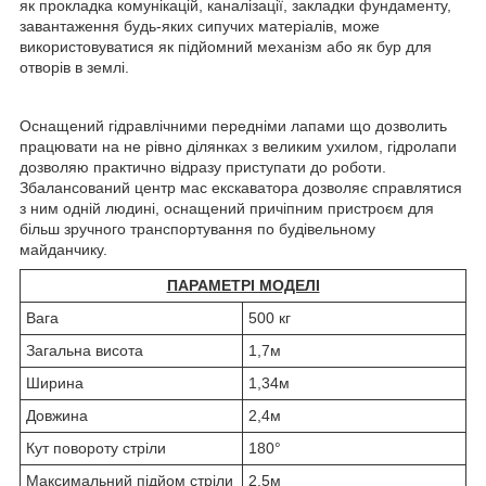
як прокладка комунікацій, каналізації, закладки фундаменту,
завантаження будь-яких сипучих матеріалів, може
використовуватися як підйомний механізм або як бур для
отворів в землі.
Оснащений гідравлічними передніми лапами що дозволить
працювати на не рівно ділянках з великим ухилом, гідролапи
дозволяю практично відразу приступати до роботи.
Збалансований центр мас екскаватора дозволяє справлятися
з ним одній людині, оснащений причіпним пристроєм для
більш зручного транспортування по будівельному
майданчику.
ПАРАМЕТРІ МОДЕЛІ
Вага
500 кг
Загальна висота
1,7м
Ширина
1,34м
Довжина
2,4м
Кут повороту стріли
180°
Максимальний підйом стріли
2,5м