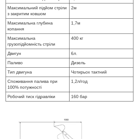
Максимальний підйом стріли
2м
з закритим ковшом
Максимальна глубина
1,7м
копання
Максимальна
400 кг
грузопідйомність стріли
Двигун
6л.
Паливо
Дизель
Тип двигуна
Чотирьох тактний
Споживання палива при
1,2л/год
100% потужності
Робочий тиск гідравліки
160 бар