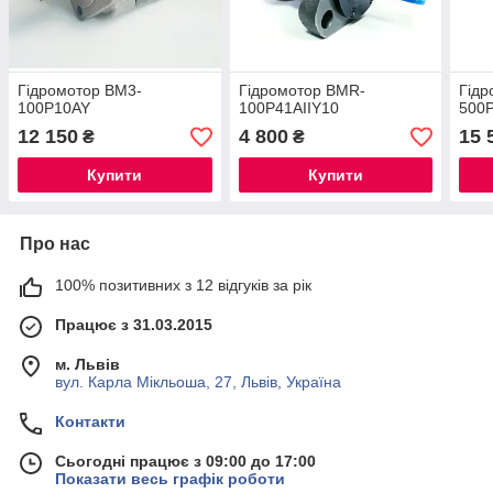
Гідромотор BM3-
Гідромотор BMR-
Гідр
100P10AY
100P41AIIY10
500
12 150
4 800
15 
₴
₴
Купити
Купити
Про нас
100% позитивних з 12 відгуків за рік
Працює з 31.03.2015
м. Львів
вул. Карла Мікльоша, 27, Львів, Україна
Контакти
Сьогодні працює з 09:00 до 17:00
Показати весь графік роботи