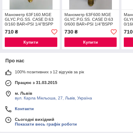
Манометр 63F160.MGE
Манометр 63F600.MGE
Ман
GLYC.P.G.SS. CASE D:63
GLYC.P.G.SS. CASE D:63
GLYC
0/160 BAR+PSI 1/4"BSPP
0/600 BAR+PSI 1/4"BSPP
0/16
BACK+FLANGE
BACK+FLANGE
BAC
710
730
710
₴
₴
Купити
Купити
Про нас
100% позитивних з 12 відгуків за рік
Працює з 31.03.2015
м. Львів
вул. Карла Мікльоша, 27, Львів, Україна
Контакти
Сьогодні вихідний
Показати весь графік роботи