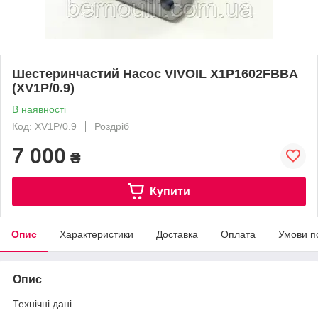
Шестеринчастий Насос VIVOІL X1P1602FBBA
(XV1P/0.9)
В наявності
Код: XV1P/0.9
Роздріб
7 000
₴
Купити
Опис
Характеристики
Доставка
Оплата
Умови п
Опис
Технічні дані