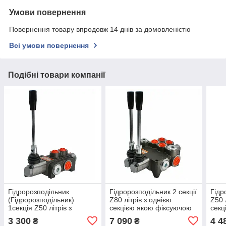
Умови повернення
Повернення товару впродовж 14 днів за домовленістю
Всі умови повернення
Подібні товари компанії
Гідророзподільник
Гідророзподільник 2 секції
Гідр
(Гідророзподільник)
Z80 літрів з однією
Z50 
1секція Z50 літрів з
секцією якою фіксуючою
секц
фіксацією Badestnost
Badestnost
Bade
3 300
7 090
4 4
₴
₴