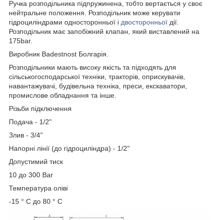
Ручка розподільника підпружинена, тобто вертається у своє
нейтральне положення. Розподільник може керувати
гідроциліндрами односторонньої і
двосторонньої
дії.
Розподільник має запобіжний клапан, який виставлений на
175bar.
Виробник Badestnost Болгарія.
Розподільники мають високу якість та підходять для
сільськогосподарської техніки, тракторів, оприскувачів,
навантажувачі, будівельна техніка, преси, екскаватори,
промислове обладнання та інше.
Різьби підключення
Подача - 1/2"
Злив - 3/4"
Напорні лінії (до гідроциліндра) - 1/2"
Допустимий тиск
10 до 300 Bar
Температура оліві
-15 ° С до 80 ° С