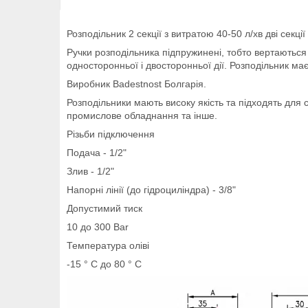
Розподільник 2 секції з витратою 40-50 л/хв дві секці
Ручки розподільника підпружинені, тобто вертаютьс
односторонньої і двосторонньої дії. Розподільник ма
Виробник Badestnost Болгарія.
Розподільники мають високу якість та підходять для с
промислове обладнання та інше.
Різьби підключення
Подача - 1/2"
Злив - 1/2"
Напорні лінії (до гідроциліндра) - 3/8"
Допустимий тиск
10 до 300 Bar
Температура оліві
-15 ° С до 80 ° С