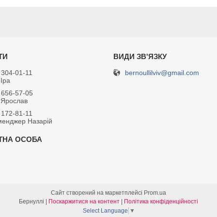
bernoullilviv@gmail.com
 304-01-11
Іра
 656-57-05
 Ярослав
 172-81-11
менджер Назарій
Сайт створений на маркетплейсі
Prom.ua
Бернуллі |
Поскаржитися на контент
|
Політика конфіденційності
Select Language
▼