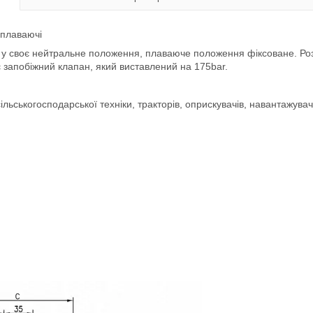
ї плаваючі
я у своє нейтральне положення, плаваюче положення фіксоване. Р
є запобіжний клапан, який виставлений на 175bar.
ільськогосподарської техніки, тракторів, оприскувачів, навантажувачі