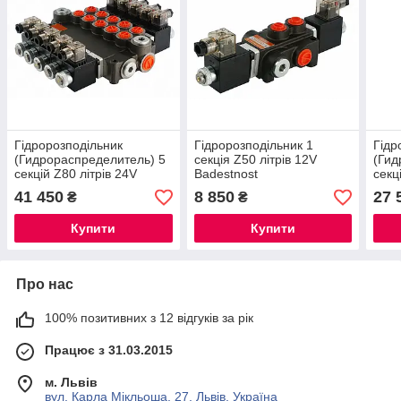
Гідророзподільник
Гідророзподільник 1
Гідр
(Гидрораспределитель) 5
секція Z50 літрів 12V
(Гид
секцій Z80 літрів 24V
Badestnost
секц
Badestnost
Bade
41 450
8 850
27 
₴
₴
Купити
Купити
Про нас
100% позитивних з 12 відгуків за рік
Працює з 31.03.2015
м. Львів
вул. Карла Мікльоша, 27, Львів, Україна