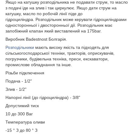
Якщо на катушку розподільника не подавати струм, то масло
з подачі іде на злив і так циркулює. Якщо дати струм на
катушку, масло по робочій лінії піде до
гідроциліндра. Розподільник може керувати гідроциліндрами
односторонньої і двосторонньої дії. Розподільник має
запобіжний клапан який виставлений на 175bar.
Виробник Badestnost Болгарія.
Розподільники
мають високу якість та підходять для
сільськогосподарської техніки, тракторів, оприскувачів,
погрузчики, будівельна техніка, преси, екскаватори,
промислове обладнання та інше.
Різьби підключення
Подача - 1/2"
Злив - 1/2"
Напорні лінії (до гідроциліндра) - 3/8"
Допустимий тиск
10 до 300 Bar
Температура оливи
-15 ° З до 80 ° З