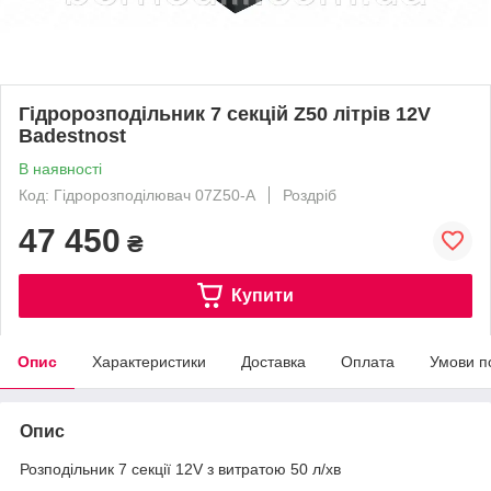
Гідророзподільник 7 секцій Z50 літрів 12V
Badestnost
В наявності
Код: Гідророзподілювач 07Z50-A
Роздріб
47 450
₴
Купити
Опис
Характеристики
Доставка
Оплата
Умови п
Опис
Розподільник 7 секції 12V з витратою 50 л/хв