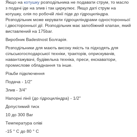
Якщо на
котушку
розподільника не подавати струм, то масло
з подачі іде на злив і так циркулює. Якщо даті струм на
котушку, олія по робочій лінії піде до гідроциліндра.
Розподільник може керувати гідроциліндрами односторонньої
і двосторонньої дії. Розподільник має запобіжний клапан, який
виставлений на 175bar.
Виробник Badestnost Болгарія.
Розподільники для мають високу якість та підходять для
сільськогосподарської техніки, тракторів, оприскувачів,
навантажувачі, будівельна техніка, преси, екскаватори,
промислове обладнання та інше.
Різьби підключення
Подача - 1/2"
Злив - 3/4"
Напорні лінії (до гідроциліндра) - 1/2"
Допустимий тиск
10 до 300 Bar
Температура оліві
-15 ° С до 80 ° С