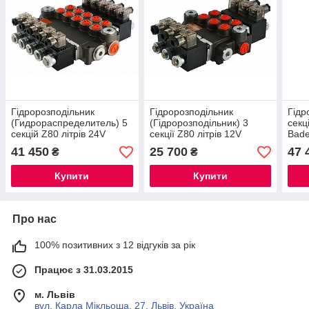
Гідророзподільник
Гідророзподільник
Гідр
(Гидрораспределитель) 5
(Гідророзподільник) 3
секц
секцій Z80 літрів 24V
секції Z80 літрів 12V
Bade
Badestnost
Badestnost
41 450
25 700
47 
₴
₴
Купити
Купити
Про нас
100% позитивних з 12 відгуків за рік
Працює з 31.03.2015
м. Львів
вул. Карла Мікльоша, 27, Львів, Україна