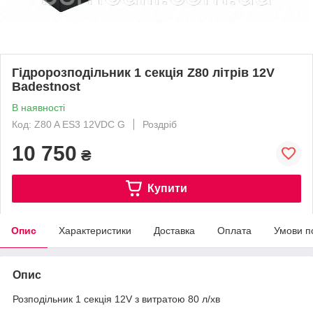
Гідророзподільник 1 секція Z80 літрів 12V
Badestnost
В наявності
Код: Z80 A ES3 12VDC G
Роздріб
10 750
₴
Купити
Опис
Характеристики
Доставка
Оплата
Умови п
Опис
Розподільник 1 секція 12V з витратою 80 л/хв