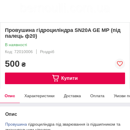
Провушина гідроциліндра SN20A GE MP (під
палець ф20)
В наявності
Код: 72010006
Роздріб
500
₴
Купити
Опис
Характеристики
Доставка
Оплата
Умови п
Опис
Провушина
гідроциліндра під зварювання із підшипником та
змащувальним ніпелем