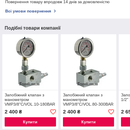
Повернення товару впродовж 14 днів за домовленістю
Всі умови повернення
Подібні товари компанії
Запобіжний клапан з
Запобіжний клапан з
Запо
манометром
манометром
1/2"
VMP3/8"C/VOL.10-180BAR
VMP3/8"C/VOL.80-300BAR
2 400
2 400
2 6
₴
₴
Купити
Купити