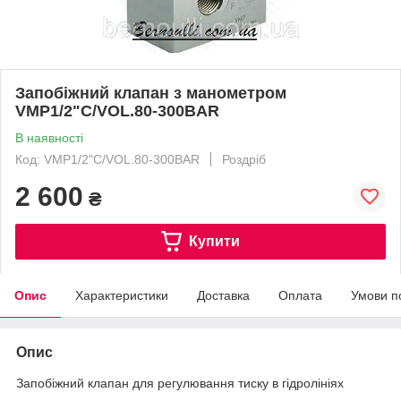
Запобіжний клапан з манометром
VMP1/2"C/VOL.80-300BAR
В наявності
Код: VMP1/2"C/VOL.80-300BAR
Роздріб
2 600
₴
Купити
Опис
Характеристики
Доставка
Оплата
Умови п
Опис
Запобіжний клапан для регулювання тиску в гідролініях