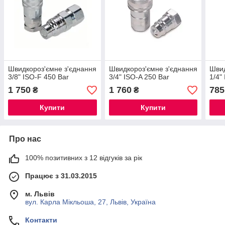
Швидкороз'ємне з'єднання
Швидкороз'ємне з'єднання
Швид
3/8" ISO-F 450 Bar
3/4" ISO-A 250 Bar
1/4"
1 750
1 760
785
₴
₴
Купити
Купити
Про нас
100% позитивних з 12 відгуків за рік
Працює з 31.03.2015
м. Львів
вул. Карла Мікльоша, 27, Львів, Україна
Контакти