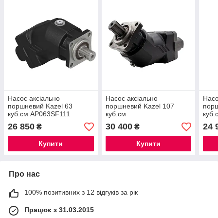
Насос аксіально
Насос аксіально
Насо
поршневий Kazel 63
поршневий Kazel 107
порш
куб.см AP063SF111
куб.см
куб.
26 850
30 400
24 
₴
₴
Купити
Купити
Про нас
100% позитивних з 12 відгуків за рік
Працює з 31.03.2015