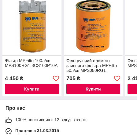
Фільтр MPFiltri 100л/хв
Фільтруючий елемент
Філь
MPS100RG1 8CS100P10A
зливного фільтра MPFiltri
MPS
50л/хв MPS050RG1
8CS050P25A
4 450
705
2 4
₴
₴
Купити
Купити
Про нас
100% позитивних з 12 відгуків за рік
Працює з 31.03.2015