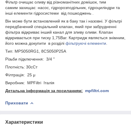
Фільтр очищає оливу від різноманітних домішок, тим
самим захищає: насос, гідророзподільник, гідроциліндри та
інші елементи гідросистеми від пошкоджень .
Він може бути встановлений як в баку так і назовні. У фільтрі
передбачений спеціальний клапан, який при забрудненні
фільтра відкриває інший канал для зливу оливи. Клапан
відкривається при тиску 1,75Bar. Картридж являється знімним,
його можна докупити в розділі
фільтруючі елементи
.
Тип: MPS050RG1, 8CS050P25A
Різьби підключення: 3/4 "
Плотність: 30cCт
Філтрація: 25 μ
Виробник: MPFiltri Італія
Детальна інформація за посиланням:
mpfiltri.com
Приховати
Характеристики