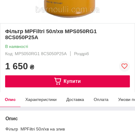
Фільтр MPFiltri 50л/хв MPS050RG1
8CS050P25A
В наявності
Код: MPS050RG1 8CS050P25A
Роздріб
1 650
₴
Купити
Опис
Характеристики
Доставка
Оплата
Умови п
Опис
Фільтр MPFiltri 50л/хв на злив