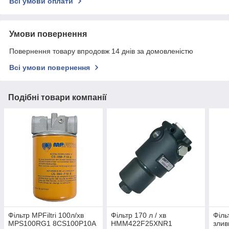
Всі умови оплати
Умови повернення
Повернення товару впродовж 14 днів за домовленістю
Всі умови повернення
Подібні товари компанії
Фільтр MPFiltri 100л/хв
Фільтр 170 л / хв
Філь
MPS100RG1 8CS100P10A
HMM422F25XNR1
злив