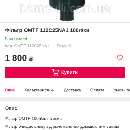
Фільтр OMTF 112C25NA1 100л/хв
В наявності
Код: OMTF 112C25NA1
Роздріб
1 800
₴
Купити
Опис
Характеристики
Доставка
Оплата
Умови п
Опис
Фільтр OMTF 100л/хв на злив
Фільтр очищає оливу від різноманітних домішок, тим самим