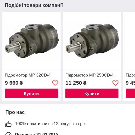
Подібні товари компанії
Гідромотор МР 32СD/4
Гідромотор МР 250СD/4
Гідр
9 660
11 250
9 4
₴
₴
Купити
Купити
Про нас
100% позитивних з 12 відгуків за рік
Працює з 31.03.2015