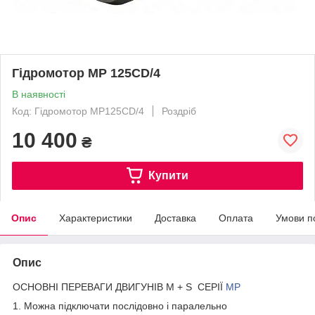
Гідромотор МР 125СD/4
В наявності
Код: Гідромотор MP125CD/4
Роздріб
10 400
₴
Купити
Опис
Характеристики
Доставка
Оплата
Умови п
Опис
ОСНОВНІ ПЕРЕВАГИ ДВИГУНІВ M + S СЕРІЇ
МР
1. Можна підключати послідовно і паралельно