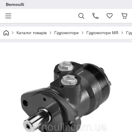
Bernoulli
Каталог товарів
Гідромотори
Гідромотори MR
Гі