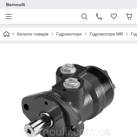
Bernoulli
Каталог товарів
Гідромотори
Гідромотори MR
Гі