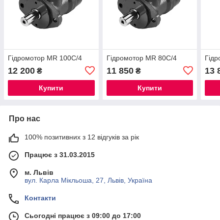
Гідромотор МR 100С/4
Гідромотор МR 80С/4
Гідр
12 200
11 850
13 
₴
₴
Купити
Купити
Про нас
100% позитивних з 12 відгуків за рік
Працює з 31.03.2015
м. Львів
вул. Карла Мікльоша, 27, Львів, Україна
Контакти
Сьогодні працює з 09:00 до 17:00