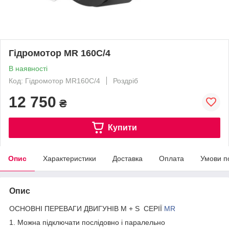
Гідромотор МR 160С/4
В наявності
Код: Гідромотор МR160C/4
Роздріб
12 750
₴
Купити
Опис
Характеристики
Доставка
Оплата
Умови п
Опис
ОСНОВНІ ПЕРЕВАГИ ДВИГУНІВ M + S СЕРІЇ
МR
1. Можна підключати послідовно і паралельно