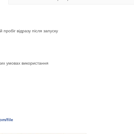
 пробіг відразу після запуску
жких умовах використання
om/file