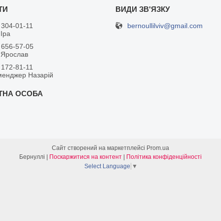
bernoullilviv@gmail.com
 304-01-11
Іра
 656-57-05
 Ярослав
 172-81-11
менджер Назарій
Сайт створений на маркетплейсі
Prom.ua
Бернуллі |
Поскаржитися на контент
|
Політика конфіденційності
Select Language
▼