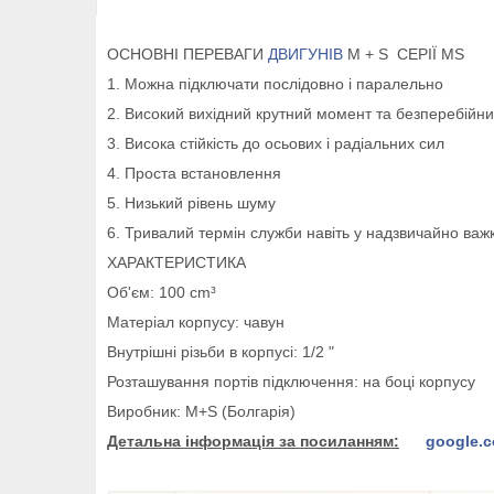
ОСНОВНІ ПЕРЕВАГИ
ДВИГУНІВ
M + S СЕРІЇ МS
1. Можна підключати послідовно і паралельно
2. Високий вихідний крутний момент та безперебійний
3. Висока стійкість до осьових і радіальних сил
4. Проста встановлення
5. Низький рівень шуму
6. Тривалий термін служби навіть у надзвичайно ва
ХАРАКТЕРИСТИКА
Об'єм: 100 cm³
Матеріал корпусу: чавун
Внутрішні різьби в корпусі: 1/2 "
Розташування портів підключення: на боці корпусу
Виробник: M+S (Болгарія)
Детальна інформація за посиланням:
google.c