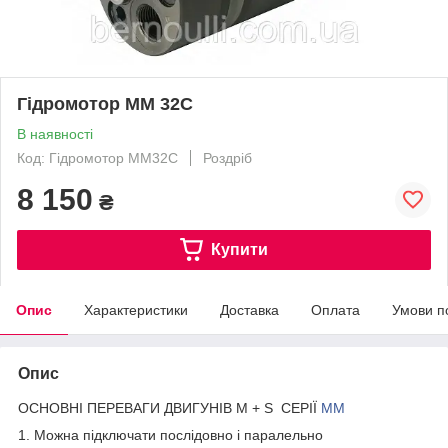
Гідромотор МM 32С
В наявності
Код: Гідромотор МM32C
Роздріб
8 150
₴
Купити
Опис
Характеристики
Доставка
Оплата
Умови п
Опис
ОСНОВНІ ПЕРЕВАГИ ДВИГУНІВ M + S СЕРІЇ
МM
1. Можна підключати послідовно і паралельно