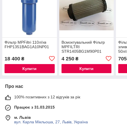
Фільтр MPFiltri 110л/хв
Всмоктувальний Фільтр
Філь
FHP1351BAG1A10NP01
MPFILTRI
злив
STR1405BG1M90P01
50л
(500л/хв)
8CS
18 400
4 250
705
₴
₴
Купити
Купити
Про нас
100% позитивних з 12 відгуків за рік
Працює з 31.03.2015
м. Львів
вул. Карла Мікльоша, 27, Львів, Україна