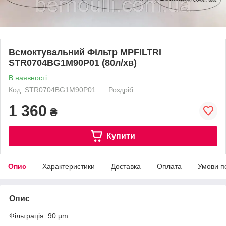
Всмоктувальний Фільтр MPFILTRI
STR0704BG1M90P01 (80л/хв)
В наявності
Код: STR0704BG1M90P01
Роздріб
1 360
₴
Купити
Опис
Характеристики
Доставка
Оплата
Умови п
Опис
Фільтрація: 90 µm