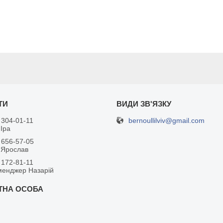
bernoullilviv@gmail.com
 304-01-11
Іра
 656-57-05
 Ярослав
 172-81-11
менджер Назарій