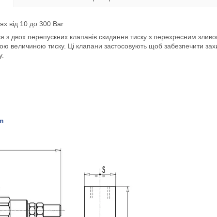
ях від 10 до 300 Bar
ся з двох перепускних клапанів скидання тиску з перехресним злив
ною величиною тиску. Ці клапани застосовують щоб забезпечити захи
у.
m