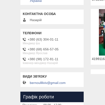
Україна
Назарій
+380 (63) 304-01-11
Менджер Іра
+380 (68) 656-57-05
Менджер Ярослав
4199116
+380 (98) 172-81-11
Інженер-менджер Назарій
bernoullilviv@gmail.com
Графік роботи