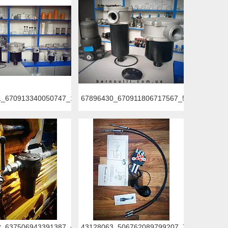
86592256_n.jpg
1_670913340050747_1629791749251530752_o.jpg
67896430_670911806717567_587132440363
51400704_n.jpg
2_637506943391387_4386560351215288320_n.jpg
43128063_506762089799207_70219432731