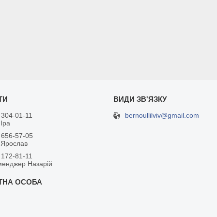
bernoullilviv@gmail.com
 304-01-11
Іра
 656-57-05
 Ярослав
 172-81-11
менджер Назарій