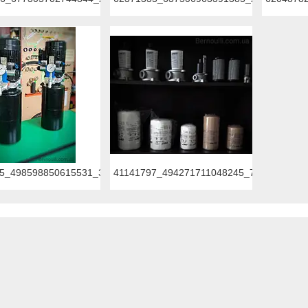
5_498598850615531_338293245098328064_n.jpg
41141797_494271711048245_78175994939