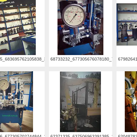
5_683695762105838_3930238587324334080_n.jpg
68733232_677305676078180_74890384213
6798264
6_677305702744844_2727422932971159552_n.jpg
62371335_637506963391385_21724825008
6204878